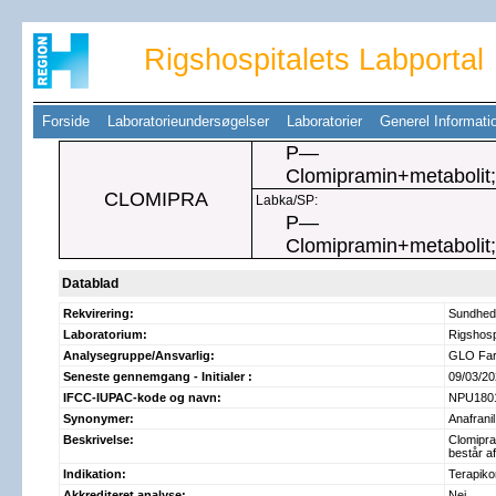
Rigshospitalets Labportal
Forside
Laboratorieundersøgelser
Laboratorier
Generel Informat
P—
Clomipramin+metabolit
CLOMIPRA
Labka/SP:
P—
Clomipramin+metabolit
Datablad
Rekvirering:
Sundhed
Laboratorium:
Rigshospi
Analysegruppe/Ansvarlig:
GLO Fa
Seneste gennemgang - Initialer :
09/03/20
IFCC-IUPAC-kode og navn:
NPU18013
Synonymer:
Anafrani
Beskrivelse:
Clomipra
består a
Indikation:
Terapikon
Akkrediteret analyse:
Nej