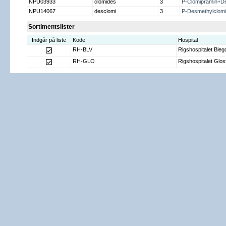
NPU03933
clomides
3
P-Clomipramin+De
NPU14067
desclomi
3
P-Desmethylclomi
Sortimentslister
Indgår på liste
Kode
Hospital
RH-BLV
Rigshospitalet Ble
RH-GLO
Rigshospitalet Glos