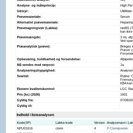
Analyse- og måleprincip:
High Pe
Udstyr:
UltiMate
Prøvemateriale:
Serum
Alternativt prøvemateriale:
Heparin
Prøvetagningsrør (Labka):
rød9S (Tø
kan ikke
Prøvemængde:
3 mL afp
Ved spar
Præanalytisk (prøve):
Bringes t
Prøver c
Forsende
Opbevaring, holdbarhed og forsendelse:
Afpipett
Må sendes med rørpost:
Ja
Analyseringshyppighed:
Analysen
Svartid:
Rutine: 
Fremskyn
KBA kan 
Ekstern kvalitetskontrol:
LGC Stan
Pris (kr.) (2026)
1601
Gyldig fra:
07/08/2
Gyldig til:
Indhold i listeanalysen
Kode(SP)
Labka-kode
Version
Analysenavn i La
NPU01616
clomi
4
P-Clomipramin