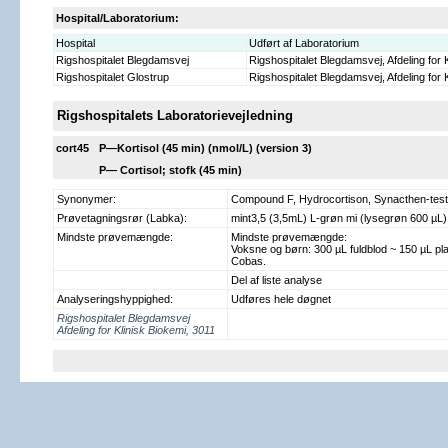
Hospital/Laboratorium:
Hospital
Udført af Laboratorium
Rigshospitalet Blegdamsvej
Rigshospitalet Blegdamsvej, Afdeling for
Rigshospitalet Glostrup
Rigshospitalet Blegdamsvej, Afdeling for
Rigshospitalets Laboratorievejledning
cort45
P
—
Kortisol (45 min)
(nmol/L) (version 3)
P— Cortisol; stofk (45 min)
Synonymer:
Compound F, Hydrocortison, Synacthen-test
Prøvetagningsrør (Labka):
mint3,5 (3,5mL) L-grøn mi (lysegrøn 600 µL)
Mindste prøvemængde:
Mindste prøvemængde:
Voksne og børn: 300 µL fuldblod ~ 150 µL p
Cobas.
Del af liste analyse
Analyseringshyppighed:
Udføres hele døgnet
Rigshospitalet Blegdamsvej
Afdeling for Klinisk Biokemi, 3011