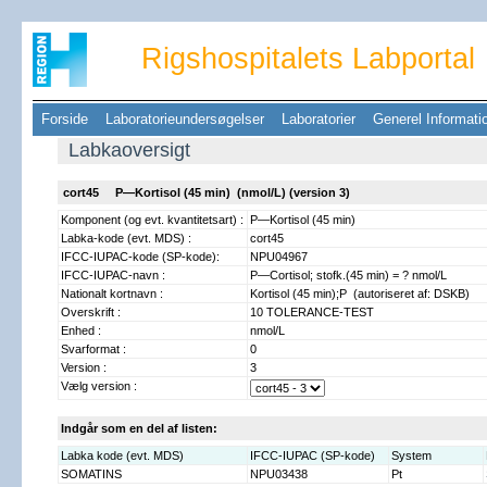
Rigshospitalets Labportal
Forside
Laboratorieundersøgelser
Laboratorier
Generel Informat
Labkaoversigt
cort45 P—Kortisol (45 min) (nmol/L) (version 3)
Komponent (og evt. kvantitetsart) :
P—Kortisol (45 min)
Labka-kode (evt. MDS) :
cort45
IFCC-IUPAC-kode (SP-kode):
NPU04967
IFCC-IUPAC-navn :
P—Cortisol; stofk.(45 min) = ? nmol/L
Nationalt kortnavn :
Kortisol (45 min);P (autoriseret af: DSKB)
Overskrift :
10 TOLERANCE-TEST
Enhed :
nmol/L
Svarformat :
0
Version :
3
Vælg version :
Indgår som en del af listen:
Labka kode (evt. MDS)
IFCC-IUPAC (SP-kode)
System
SOMATINS
NPU03438
Pt