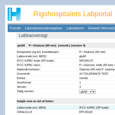
Rigshospitalets Labportal
Forside
Laboratorieundersøgelser
Laboratorier
Generel Informat
Labkaoversigt
glu60 P—Glukose (60 min) (mmol/L) (version 4)
Komponent (og evt. kvantitetsart) :
P—Glukose (60 min)
Labka-kode (evt. MDS) :
glu60
IFCC-IUPAC-kode (SP-kode):
NPU04175
IFCC-IUPAC-navn :
P—Glucose; stofk.(60 min) 
Nationalt kortnavn :
Glukose (60 min);P (autoris
Overskrift :
10 TOLERANCE-TEST
Enhed :
mmol/L
Svarformat :
1
Version :
4
Vælg version :
Indgår som en del af listen:
Labka kode (evt. MDS)
IFCC-IUPAC (SP-kode)
ORALGLU3
EPC00119