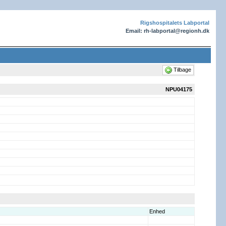
Rigshospitalets Labportal
Email: rh-labportal@regionh.dk
Tilbage
NPU04175
Enhed