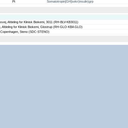
Pt
Somatotropin[GH]sekr(insulin)grp
svej, Afdeling for Klinisk Biokemi, 3011 (RH-BLV-KB3011)
p, Afdeling for Klinisk Biokemi, Glostrup (RH-GLO-KBA GLO)
r Copenhagen, Steno (SDC-STENO)