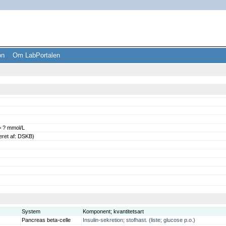
ion
Om LabPortalen
= ? mmol/L
eret af: DSKB)
System
Komponent; kvantitetsart
Pancreas beta-celle
Insulin-sekretion; stofhast. (liste; glucose p.o.)