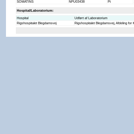
SOMATINS
NPU03438
Pt
Hospital/Laboratorium:
Hospital
Udført af Laboratorium
Rigshospitalet Blegdamsvej
Rigshospitalet Blegdamsvej, Afdeling for