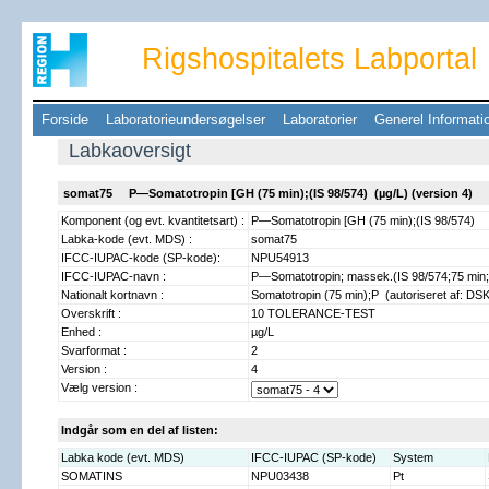
Rigshospitalets Labportal
Forside
Laboratorieundersøgelser
Laboratorier
Generel Informat
Labkaoversigt
somat75 P—Somatotropin [GH (75 min);(IS 98/574) (µg/L) (version 4)
Komponent (og evt. kvantitetsart) :
P—Somatotropin [GH (75 min);(IS 98/574)
Labka-kode (evt. MDS) :
somat75
IFCC-IUPAC-kode (SP-kode):
NPU54913
IFCC-IUPAC-navn :
P—Somatotropin; massek.(IS 98/574;75 min;p
Nationalt kortnavn :
Somatotropin (75 min);P (autoriseret af: DS
Overskrift :
10 TOLERANCE-TEST
Enhed :
µg/L
Svarformat :
2
Version :
4
Vælg version :
Indgår som en del af listen:
Labka kode (evt. MDS)
IFCC-IUPAC (SP-kode)
System
SOMATINS
NPU03438
Pt