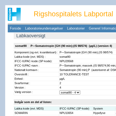
Rigshospitalets Labportal
Forside
Laboratorieundersøgelser
Laboratorier
Generel Informat
Labkaoversigt
somat90 P—Somatotropin [GH (90 min);(IS 98/574) (µg/L) (version 4)
Komponent (og evt. kvantitetsart) :
P—Somatotropin [GH (90 min);(IS 98/574)
Labka-kode (evt. MDS) :
somat90
IFCC-IUPAC-kode (SP-kode):
NPU29568
IFCC-IUPAC-navn :
P—Somatotropin; massek.(IS 98/574;90 min;p
Nationalt kortnavn :
Somatotropin (90 min);P (autoriseret af: DS
Overskrift :
10 TOLERANCE-TEST
Enhed :
µg/L
Svarformat :
2
Version :
4
Vælg version :
Indgår som en del af listen:
Labka kode (evt. MDS)
IFCC-IUPAC (SP-kode)
System
SOMARIN
NPU10654
Hypofyse