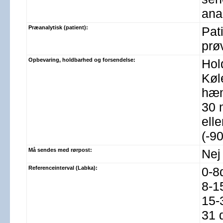
ana
Præanalytisk (patient):
Pat
prø
Opbevaring, holdbarhed og forsendelse:
Hol
Køl
hæm
30 
ell
(-90
Må sendes med rørpost:
Nej
Referenceinterval (Labka):
0-8
8-1
15-
31 