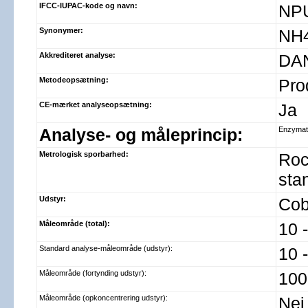
IFCC-IUPAC-kode og navn:
NPU
Synonymer:
NH
Akkrediteret analyse:
DA
Metodeopsætning:
Pro
CE-mærket analyseopsætning:
Ja
Analyse- og måleprincip:
Enzymati
Metrologisk sporbarhed:
Roc
sta
Udstyr:
Cob
Måleområde (total):
10 
Standard analyse-måleområde (udstyr):
10 
Måleområde (fortynding udstyr):
100
Måleområde (opkoncentrering udstyr):
Nej