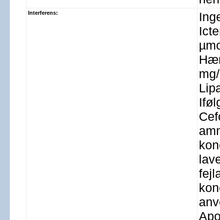
Interferens:
Ing
Icte
µmo
Hæm
mg/
Lip
Ifø
Cefo
amm
konc
lav
fejl
kon
anv
Apo