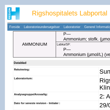
Rigshospitalets Labportal
Forside
Laboratorieundersøgelser
Laboratorier
Generel Informat
P—
Ammonium; stofk. (µmo
AMMONIUM
Labka/SP:
P—
Ammonium (µmol/L) (ve
Datablad
Rekvirering:
Sun
Laboratorium:
Rig
Kli
Analysegruppe/Ansvarlig:
2: 
Dato for seneste revision - Initialer :
29/