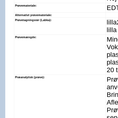
Prøvemateriale:
EDT
Alternativt prøvemateriale:
Prøvetagningsrør (Labka):
lill
lill
Prøvemængde:
Min
Vok
pla
pla
20 
Præanalytisk (prøve):
Prø
anv
Bri
Afl
Prø
sen