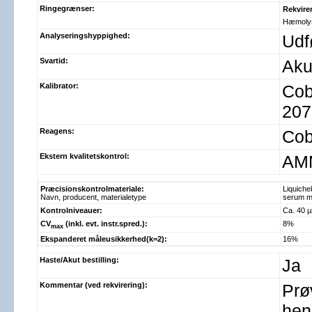
Ringegrænser:
Rekvire
Hæmoly
Analyseringshyppighed:
Udf
Svartid:
Aku
Kalibrator:
Cob
207
Reagens:
Cob
Ekstern kvalitetskontrol:
AMM
Præcisionskontrolmateriale:
Liquiche
Navn, producent, materialetype
serum m.
Kontrolniveauer:
Ca. 40 
CV
(inkl. evt. instr.spred.):
8%
max
Ekspanderet måleusikkerhed(k=2):
16%
Haste/Akut bestilling:
Ja
Kommentar (ved rekvirering):
Prø
hen